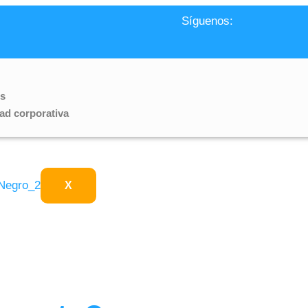
Síguenos:
os
ad corporativa
X