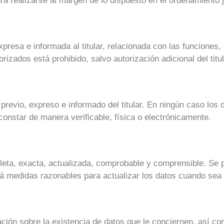
rá realizarse al margen de lo dispuesto en el ordenamiento 
expresa e informada al titular, relacionada con las funciones
orizados está prohibido, salvo autorización adicional del titul
 previo, expreso e informado del titular. En ningún caso los
constar de manera verificable, física o electrónicamente.
leta, exacta, actualizada, comprobable y comprensible. Se p
rá medidas razonables para actualizar los datos cuando sea
ación sobre la existencia de datos que le conciernen, así c