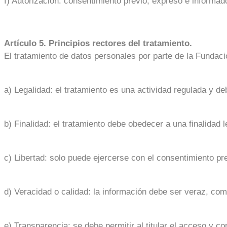
f) Autorización: consentimiento previo, expreso e informado 
Artículo 5. Principios rectores del tratamiento.
El tratamiento de datos personales por parte de la Fundació
a) Legalidad: el tratamiento es una actividad regulada y deb
b) Finalidad: el tratamiento debe obedecer a una finalidad le
c) Libertad: solo puede ejercerse con el consentimiento pre
d) Veracidad o calidad: la información debe ser veraz, co
e) Transparencia: se debe permitir al titular el acceso y co