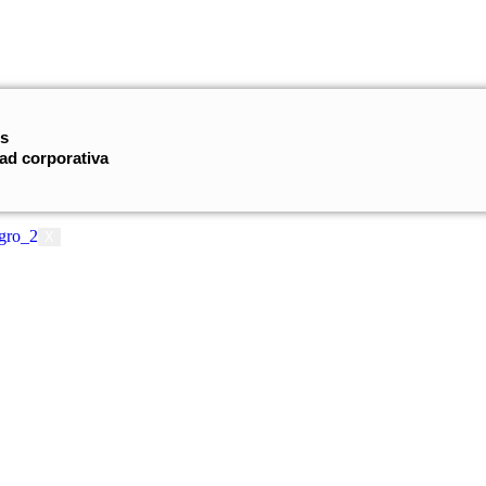
Síguenos:
os
ad corporativa
X